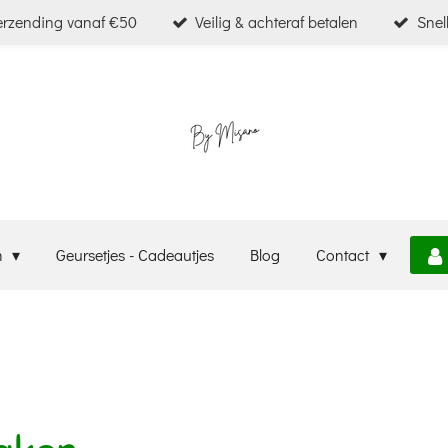
verzending vanaf €50
Veilig & achteraf betalen
Snel
m
Geursetjes - Cadeautjes
Blog
Contact