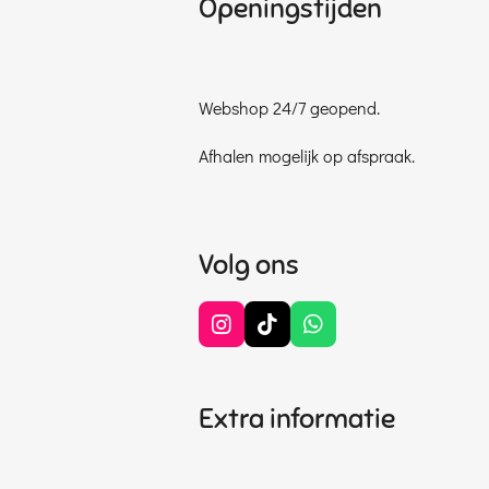
Openingstijden
Webshop 24/7 geopend.
Afhalen mogelijk op afspraak.
Volg ons
I
T
W
n
i
h
s
k
a
t
T
t
Extra informatie
a
o
s
g
k
A
r
p
a
p