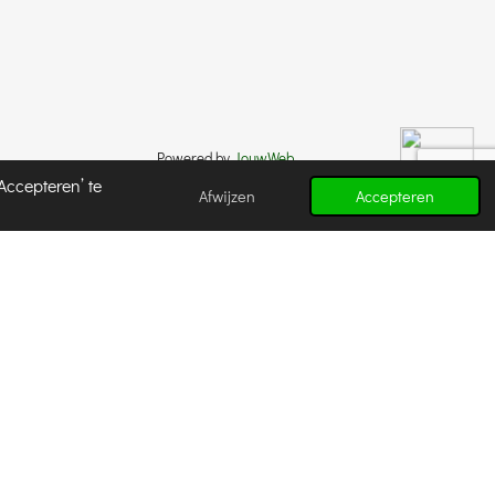
Powered by
JouwWeb
Accepteren’ te
Afwijzen
Accepteren