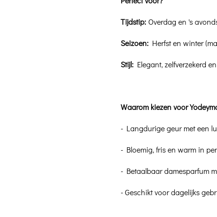
Perfect voor?
Tijdstip:
Overdag en 's avond
Seizoen:
Herfst en winter (ma
Stijl:
Elegant, zelfverzekerd en
Waarom kiezen voor Yodeym
- Langdurige geur met een lux
- Bloemig, fris en warm in pe
- Betaalbaar damesparfum me
- Geschikt voor dagelijks ge