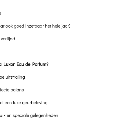
s
ar ook goed inzetbaar het hele jaar)
 verfijnd
a Luxor Eau de Parfum?
e uitstraling
rfecte balans
t een luxe geurbeleving
bruik en speciale gelegenheden