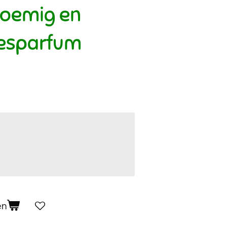
loemig en
esparfum
en