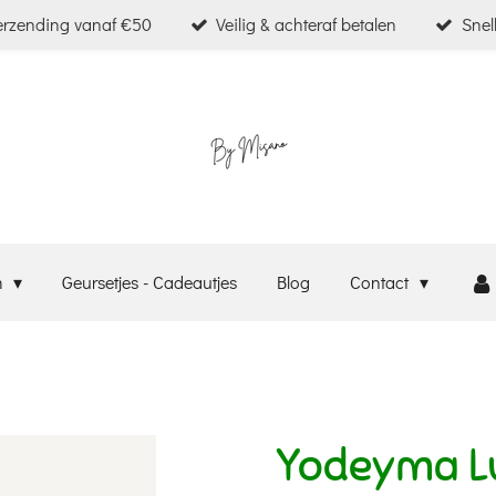
verzending vanaf €50
Veilig & achteraf betalen
Snel
m
Geursetjes - Cadeautjes
Blog
Contact
Yodeyma Lu