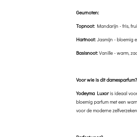
Geurnoten:
Topnoot:
Mandarijn - fris, fru
Hartnoot:
Jasmijn - bloemig e
Basisnoot:
Vanille - warm, za
Voor wie is dit damesparfum
Yodeyma Luxor
is ideaal voo
bloemig parfum met een warme
voor de moderne zelfverzeker