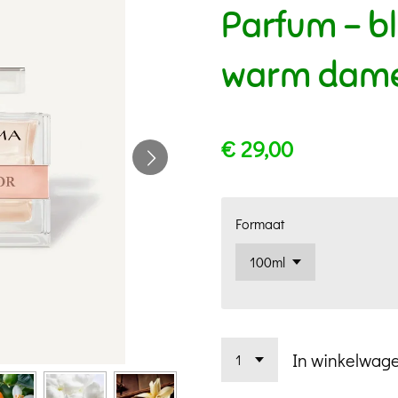
Parfum - b
warm dam
€ 29,00
Formaat
In winkelwag