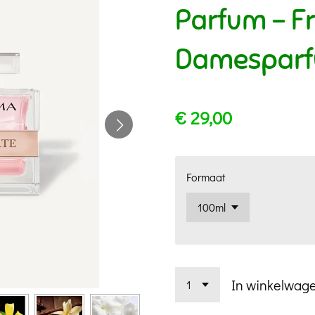
Parfum - Fr
Damespar
€ 29,00
Formaat
In winkelwag