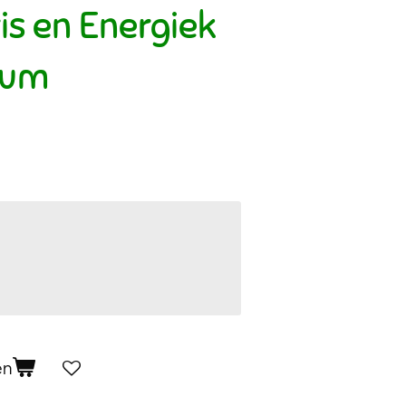
is en Energiek
fum
en