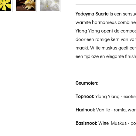
Yodeyma Suerte
is een sensue
warmte harmonieus combinee
Ylang Ylang opent de composi
door een romige kern van vani
maakt. Witte muskus geeft ee
een tijdloze en elegante finish
Geurnoten:
Topnoot:
Ylang Ylang - exoti
Hartnoot:
Vanille - romig, war
Basisnoot:
Witte Muskus - poe