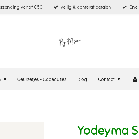
verzending vanaf €50
Veilig & achteraf betalen
Snel
m
Geursetjes - Cadeautjes
Blog
Contact
Yodeyma Su