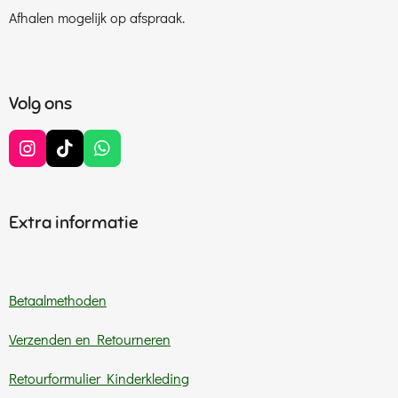
Afhalen mogelijk op afspraak.
Volg ons
I
T
W
n
i
h
s
k
a
t
T
t
Extra informatie
a
o
s
g
k
A
r
p
a
p
m
Betaalmethoden
Verzenden en Retourneren
Retourformulier Kinderkleding