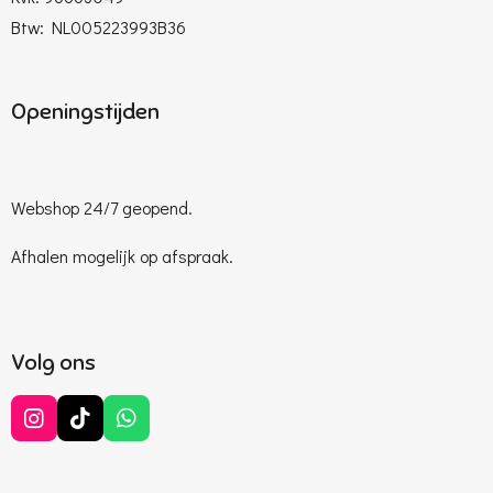
Btw: NL005223993B36
Openingstijden
Webshop 24/7 geopend.
Afhalen mogelijk op afspraak.
Volg ons
I
T
W
n
i
h
s
k
a
t
T
t