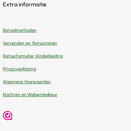
Extra informatie
a
o
s
g
k
A
r
p
a
p
m
Betaalmethoden
Verzenden en Retourneren
Retourformulier Kinderkleding
Privacyverklaring
Algemene Voorwaarden
Klachten en Webwinkelkeur