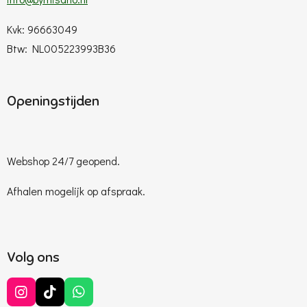
Kvk: 96663049
Btw: NL005223993B36
Openingstijden
Webshop 24/7 geopend.
Afhalen mogelijk op afspraak.
Volg ons
I
T
W