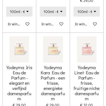
€ 29,00
In winkelwagen
In winkelwagen
In winkelwagen
Yodeyma Iris
Yodeyma
Yodeyma
Eau de
Kara Eau de
Linet Eau de
Parfum -
Parfum - een
Parfum -
elegant en
frisse,
frisse,
verfijnd
energieke
fruitige niche
damesparfu
damesparfu
damesparfu
m
m
m
€ 29,00
€ 29,00
€ 32,00