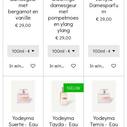
met
damesgeur
Damesparfu
bergamot en
met
m
vanille
pompelmoes
€ 29,00
en ylang
€ 29,00
ylang
€ 29,00
In winkelwagen
In winkelwagen
In winkelwagen
NIEUW
Yodeyma
Yodeyma
Yodeyma
Suerte - Eau
Tayda - Eau
Temis - Eau