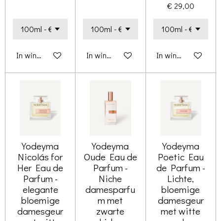
€ 29,00
In winkelwagen
In winkelwagen
In winkelwagen
Yodeyma
Yodeyma
Yodeyma
Nicolás for
Oude Eau de
Poetic Eau
Her Eau de
Parfum -
de Parfum -
Parfum -
Niche
Lichte,
elegante
damesparfu
bloemige
bloemige
m met
damesgeur
damesgeur
zwarte
met witte