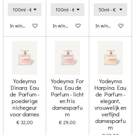
In winkelwagen
In winkelwagen
In winkelwagen
Yodeyma
Yodeyma For
Yodeyma
Dinara Eau
You Eau de
Harpina Eau
de Parfum -
Parfum - licht
de Parfum -
poederige
en fris
elegant,
nichegeur
damesparfu
vrouwelijk en
voor dames
m
verfijnd
damesparfu
€ 32,00
€ 29,00
m