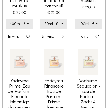
met witte
orchidee en
muskus
muskus
patchouli
€ 29,00
€ 29,00
€ 22,00
In winkelwagen
In winkelwagen
In winkelwagen
Yodeyma
Yodeyma
Yodeyma
Prime Eau
Rinascere
Seduccion -
de Parfum -
Eau de
Eau de
Elegante
Parfum -
Parfum -
bloemige
Frisse
Zacht &
damesgeur
bloemige
Verfijnd